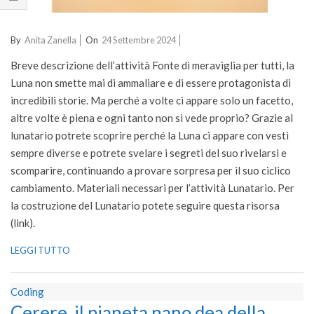
2024-
By
Anita Zanella
On
24 Settembre 2024
09-
Breve descrizione dell’attività Fonte di meraviglia per tutti, la
24
Luna non smette mai di ammaliare e di essere protagonista di
incredibili storie. Ma perché a volte ci appare solo un facetto,
altre volte è piena e ogni tanto non si vede proprio? Grazie al
lunatario potrete scoprire perché la Luna ci appare con vesti
sempre diverse e potrete svelare i segreti del suo rivelarsi e
scomparire, continuando a provare sorpresa per il suo ciclico
cambiamento. Materiali necessari per l’attività Lunatario. Per
la costruzione del Lunatario potete seguire questa risorsa
(link).
LEGGI TUTTO
Coding
Cerere, il pianeta nano dea della