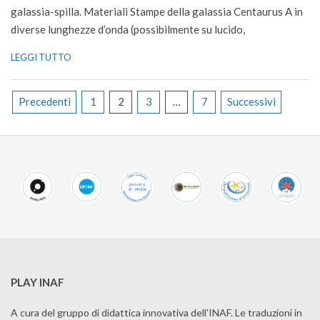
galassia-spilla. Materiali Stampe della galassia Centaurus A in
diverse lunghezze d’onda (possibilmente su lucido,
LEGGI TUTTO
Paginazione
Precedenti
1
2
3
…
7
Successivi
degli
articoli
PLAY INAF
A cura del gruppo di didattica innovativa dell’INAF. Le traduzioni in