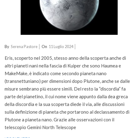
2024-
By
Serena Pastore
On
11 Luglio 2024
07-
Eris, scoperto nel 2005, stesso anno della scoperta anche di
11
altri pianeti nani nella fascia di Kuiper che sono Haumea e
MakeMake, è indicato come secondo pianeta nano
(transnettuniano) per dimensioni dopo Plutone, anche se dalle
misure sembrano più essere simili. Del resto la “discordia” fa
parte del pianetino, il cui nome viene appunto dalla dea greca
della discordia e la sua scoperta diede il via, alle discussioni
sulla definizione di pianeta che portarono al declassamento di
Plutone a pianeta nano. Grazie alle osservazioni con il
telescopio Gemini North Telescope