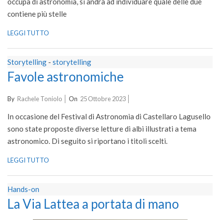
occupa di astronomia, si andrà ad individuare quale delle due
contiene più stelle
LEGGI TUTTO
Storytelling
-
storytelling
Favole astronomiche
2023-
By
Rachele Toniolo
On
25 Ottobre 2023
10-
In occasione del Festival di Astronomia di Castellaro Lagusello
25
sono state proposte diverse letture di albi illustrati a tema
astronomico. Di seguito si riportano i titoli scelti.
LEGGI TUTTO
Hands-on
La Via Lattea a portata di mano