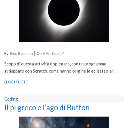
2024-
By
Rino Bandiera
On
6 Aprile 2024
04-
Scopo di questa attività è spiegare, con un programma
06
sviluppato con Scratch, come hanno origine le eclissi solari.
LEGGI TUTTO
Coding
Il pi greco e l’ago di Buffon