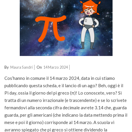
2024-
By
Maura Sandri
On
14 Marzo 2024
03-
Cos’hanno in comune il 14 marzo 2024, data in cui stiamo
14
pubblicando questa scheda, e il lancio di un ago? Beh, oggi è il
Pi day, ossia il giorno del pi greco (π)! Lo conoscete, vero? Si
tratta di un numero irrazionale (e trascendente) e se lo scrivete
fermandovi alla seconda cifra decimale avrete 3.14 che, guarda
guarda, per gli americani (che indicano la data mettendo prima il
mese e poi il giorno) corrisponde al 14 marzo. A scuola vi
avranno spiegato che pi greco si ottiene dividendo la