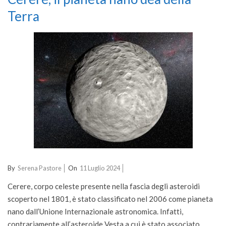
Terra
2024-
By
Serena Pastore
On
11 Luglio 2024
07-
Cerere, corpo celeste presente nella fascia degli asteroidi
11
scoperto nel 1801, è stato classificato nel 2006 come pianeta
nano dall’Unione Internazionale astronomica. Infatti,
contrariamente all’asteroide Vesta a cui è stato associato