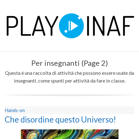
Skip
to
content
P
Primary
L
Per insegnanti
(Page 2)
Navigation
Menu
Questa è una raccolta di attività che possono essere usate da
A
insegnanti, come spunti per attività da fare in classe.
Y
Hands-on
Che disordine questo Universo!