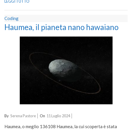
LEGGI TUTTO
Coding
Haumea, il pianeta nano hawaiano
2024-
By
Serena Pastore
On
11 Luglio 2024
07-
Haumea, o meglio 136108 Haumea, la cui scoperta è stata
11