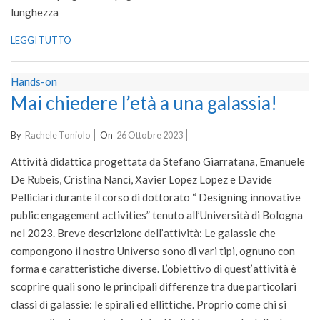
lunghezza
LEGGI TUTTO
Hands-on
Mai chiedere l’età a una galassia!
2023-
By
Rachele Toniolo
On
26 Ottobre 2023
10-
Attività didattica progettata da Stefano Giarratana, Emanuele
26
De Rubeis, Cristina Nanci, Xavier Lopez Lopez e Davide
Pelliciari durante il corso di dottorato “ Designing innovative
public engagement activities” tenuto all’Università di Bologna
nel 2023. Breve descrizione dell’attività: Le galassie che
compongono il nostro Universo sono di vari tipi, ognuno con
forma e caratteristiche diverse. L’obiettivo di quest’attività è
scoprire quali sono le principali differenze tra due particolari
classi di galassie: le spirali ed ellittiche. Proprio come chi si