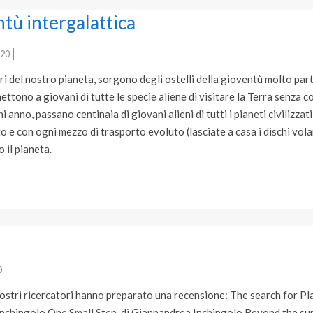
ntù intergalattica
020
ri del nostro pianeta, sorgono degli ostelli della gioventù molto parti
ttono a giovani di tutte le specie aliene di visitare la Terra senza co
i anno, passano centinaia di giovani alieni di tutti i pianeti civilizzat
 e con ogni mezzo di trasporto evoluto (lasciate a casa i dischi vola
 il pianeta.
0
i nostri ricercatori hanno preparato una recensione: The search for 
Inchingolo One Small Step di Giannandrea Inchingolo Beyond the su