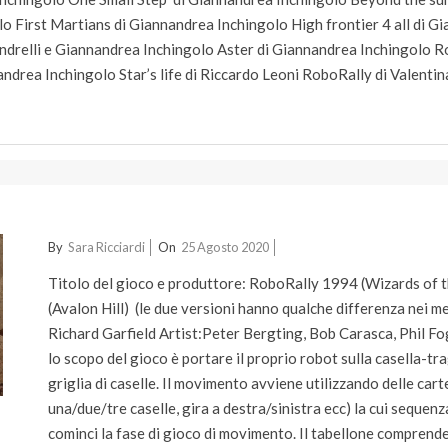
 First Martians di Giannandrea Inchingolo High frontier 4 all di G
ndrelli e Giannandrea Inchingolo Aster di Giannandrea Inchingolo 
ndrea Inchingolo Star’s life di Riccardo Leoni RoboRally di Valent
2020-
By
Sara Ricciardi
On
25 Agosto 2020
08-
Titolo del gioco e produttore: RoboRally 1994 (Wizards of 
25
(Avalon Hill) (le due versioni hanno qualche differenza nei m
Richard Garfield Artist:Peter Bergting, Bob Carasca, Phil Fo
lo scopo del gioco è portare il proprio robot sulla casella-
griglia di caselle. Il movimento avviene utilizzando delle cart
una/due/tre caselle, gira a destra/sinistra ecc) la cui seque
cominci la fase di gioco di movimento. Il tabellone comprende