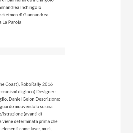
iannandrea Inchingolo
Rocketmen di Giannandrea
ina La Parola
the Coast), RoboRally 2016
eccanismi di gioco) Designer:
glio, Daniel Gelon Descrizione:
traguardo muovendolo su una
e/istruzione (avanti di
nza viene determinata prima che
 elementi come laser, muri,