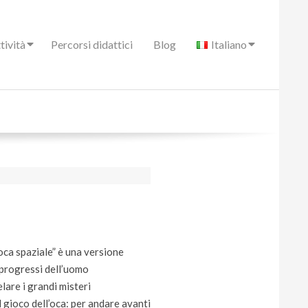
tività
Percorsi didattici
Blog
Italiano
oca spaziale” è una versione
 progressi dell’uomo
elare i grandi misteri
l gioco dell’oca: per andare avanti