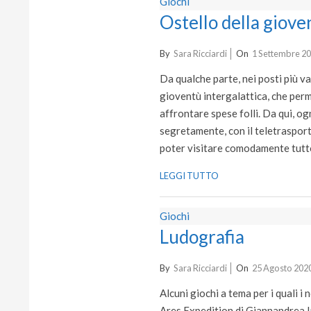
Giochi
Ostello della giove
2020-
By
Sara Ricciardi
On
1 Settembre 2
09-
Da qualche parte, nei posti più va
01
gioventù intergalattica, che perme
affrontare spese folli. Da qui, ogn
segretamente, con il teletrasporto
poter visitare comodamente tutto
LEGGI TUTTO
Giochi
Ludografia
2020-
By
Sara Ricciardi
On
25 Agosto 202
08-
Alcuni giochi a tema per i quali 
25
Ares Expedition di Giannandrea 