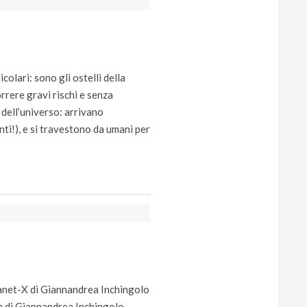
colari: sono gli ostelli della
rrere gravi rischi e senza
i dell’universo: arrivano
nti!), e si travestono da umani per
Planet-X di Giannandrea Inchingolo
n di Giannandrea Inchingolo