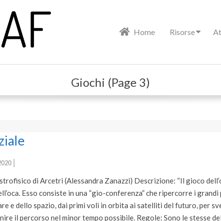
Primary
Home
Risorse
At
Navigation
Menu
Giochi
(Page 3)
ziale
2020
rofisico di Arcetri (Alessandra Zanazzi) Descrizione: “Il gioco dell’
ll’oca. Esso consiste in una “gio-conferenza” che ripercorre i grandi
e e dello spazio, dai primi voli in orbita ai satelliti del futuro, per sv
nire il percorso nel minor tempo possibile. Regole: Sono le stesse de