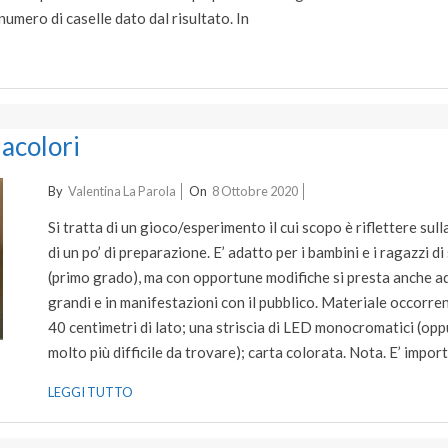
numero di caselle dato dal risultato. In
acolori
2020-
By
Valentina La Parola
On
8 Ottobre 2020
10-
Si tratta di un gioco/esperimento il cui scopo è riflettere sull
08
di un po’ di preparazione. E’ adatto per i bambini e i ragazzi d
(primo grado), ma con opportune modifiche si presta anche a
grandi e in manifestazioni con il pubblico. Materiale occorren
40 centimetri di lato; una striscia di LED monocromatici (opp
molto più difficile da trovare); carta colorata. Nota. E’ impor
LEGGI TUTTO