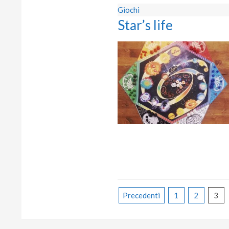
Giochi
Star’s life
Paginazione
Precedenti
1
2
3
degli