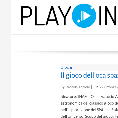
Skip
to
content
P
L
A
Giochi
Y
Il gioco dell’oca spa
2020-
By
Rachele Toniolo
On
29 Ottobre 
10-
Ideatore: INAF – Osservatorio Ast
29
astronomica del classico gioco de
nell’esplorazione del Sistema Solar
dell’Universo. Scopo del gioco: Fi