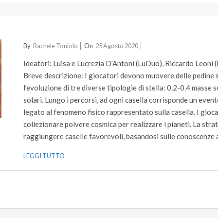
2020-
By
Rachele Toniolo
On
25 Agosto 2020
08-
Ideatori: Luisa e Lucrezia D’Antoni (LuDuo), Riccardo Leoni 
25
Breve descrizione: I giocatori devono muovere delle pedine s
l’evoluzione di tre diverse tipologie di stella: 0.2-0.4 masse 
solari. Lungo i percorsi, ad ogni casella corrisponde un event
legato al fenomeno fisico rappresentato sulla casella. I gioc
collezionare polvere cosmica per realizzare i pianeti. La stra
raggiungere caselle favorevoli, basandosi sulle conoscenze 
LEGGI TUTTO