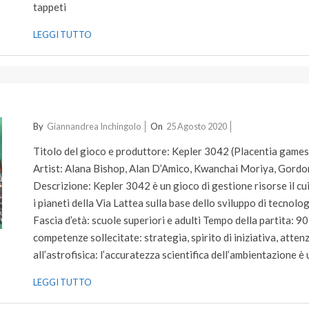
tappeti
LEGGI TUTTO
2020-
By
Giannandrea Inchingolo
On
25 Agosto 2020
08-
Titolo del gioco e produttore: Kepler 3042 (Placentia games
25
Artist: Alana Bishop, Alan D’Amico, Kwanchai Moriya, Gordo
Descrizione: Kepler 3042 è un gioco di gestione risorse il cu
i pianeti della Via Lattea sulla base dello sviluppo di tecnolo
Fascia d’età: scuole superiori e adulti Tempo della partita: 90
competenze sollecitate: strategia, spirito di iniziativa, atten
all’astrofisica: l’accuratezza scientifica dell’ambientazione è 
LEGGI TUTTO