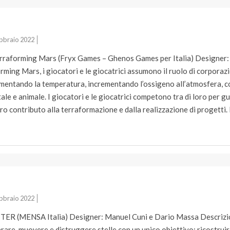
s
bbraio 2022
erraforming Mars (Fryx Games – Ghenos Games per Italia) Designer: J
rming Mars, i giocatori e le giocatrici assumono il ruolo di corporaz
mentando la temperatura, incrementando l’ossigeno all’atmosfera, co
le e animale. I giocatori e le giocatrici competono tra di loro per 
oro contributo alla terraformazione e dalla realizzazione di progetti. 
bbraio 2022
STER (MENSA Italia) Designer: Manuel Cuni e Dario Massa Descrizion
nerare, muovere e distruggere stelle con un unico obiettivo: ricostrui