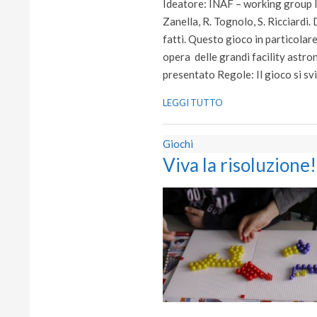
Ideatore: INAF – working group In
22
Zanella, R. Tognolo, S. Ricciardi.
fatti. Questo gioco in particolar
opera delle grandi facility astr
presentato Regole: Il gioco si sv
LEGGI TUTTO
Giochi
Viva la risoluzione!