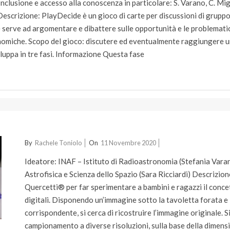
clusione e accesso alla conoscenza in particolare: S. Varano, C. Mign
 Descrizione: PlayDecide è un gioco di carte per discussioni di gruppo
e serve ad argomentare e dibattere sulle opportunità e le problemati
onomiche. Scopo del gioco: discutere ed eventualmente raggiungere 
iluppa in tre fasi. Informazione Questa fase
2020-
By
Rachele Toniolo
On
11 Novembre 2020
11-
Ideatore: INAF – Istituto di Radioastronomia (Stefania Vara
11
Astrofisica e Scienza dello Spazio (Sara Ricciardi) Descrizione:
Quercetti® per far sperimentare a bambini e ragazzi il concet
digitali. Disponendo un’immagine sotto la tavoletta forata e 
corrispondente, si cerca di ricostruire l’immagine originale. 
campionamento a diverse risoluzioni, sulla base della dimensio