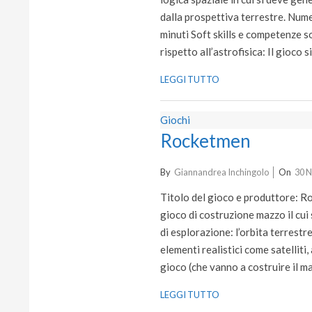
dalla prospettiva terrestre. Nume
minuti Soft skills e competenze s
rispetto all’astrofisica: Il gioco
LEGGI TUTTO
Giochi
Rocketmen
2021-
By
Giannandrea Inchingolo
On
30 
11-
Titolo del gioco e produttore: R
30
gioco di costruzione mazzo il cui 
di esplorazione: l’orbita terrest
elementi realistici come satelliti
gioco (che vanno a costruire il m
LEGGI TUTTO