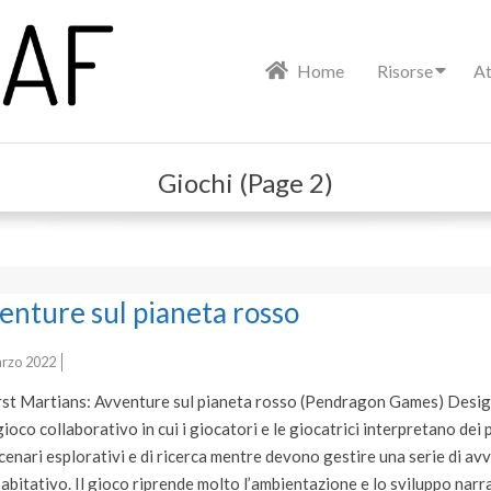
Primary
Home
Risorse
At
Navigation
Menu
Giochi
(Page 2)
enture sul pianeta rosso
rzo 2022
irst Martians: Avventure sul pianeta rosso (Pendragon Games) Desi
ioco collaborativo in cui i giocatori e le giocatrici interpretano dei
scenari esplorativi e di ricerca mentre devono gestire una serie di av
itativo. Il gioco riprende molto l’ambientazione e lo sviluppo narrat