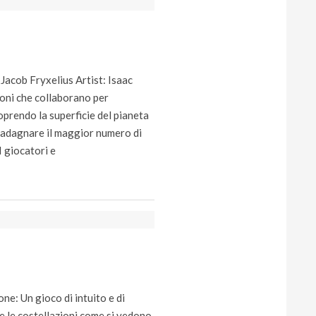
acob Fryxelius Artist: Isaac
ioni che collaborano per
prendo la superficie del pianeta
guadagnare il maggior numero di
I giocatori e
e: Un gioco di intuito e di
re le costellazioni come si vedono