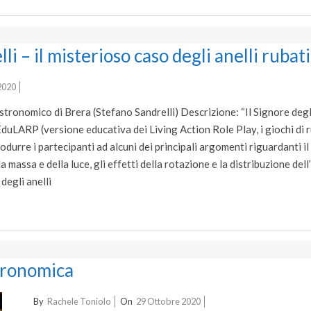
li – il misterioso caso degli anelli rubati
2020
ronomico di Brera (Stefano Sandrelli) Descrizione: “Il Signore degli 
EduLARP (versione educativa dei Living Action Role Play, i giochi di r
rodurre i partecipanti ad alcuni dei principali argomenti riguardanti i
la massa e della luce, gli effetti della rotazione e la distribuzione dell
 degli anelli
stronomica
2020-
By
Rachele Toniolo
On
29 Ottobre 2020