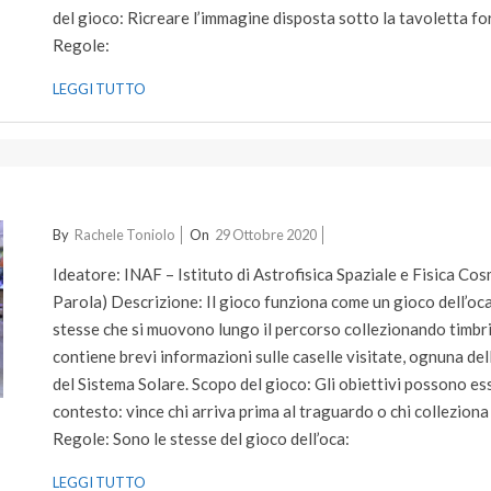
del gioco: Ricreare l’immagine disposta sotto la tavoletta fo
Regole:
LEGGI TUTTO
2020-
By
Rachele Toniolo
On
29 Ottobre 2020
10-
Ideatore: INAF – Istituto di Astrofisica Spaziale e Fisica Co
29
Parola) Descrizione: Il gioco funziona come un gioco dell’oca 
stesse che si muovono lungo il percorso collezionando timbri
contiene brevi informazioni sulle caselle visitate, ognuna de
del Sistema Solare. Scopo del gioco: Gli obiettivi possono es
contesto: vince chi arriva prima al traguardo o chi colleziona
Regole: Sono le stesse del gioco dell’oca:
LEGGI TUTTO