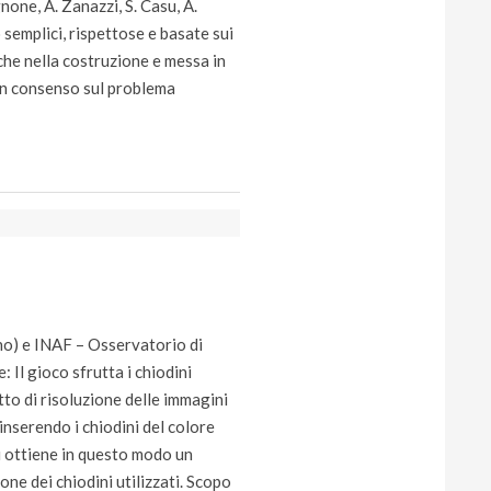
one, A. Zanazzi, S. Casu, A.
 semplici, rispettose e basate sui
che nella costruzione e messa in
un consenso sul problema
no) e INAF – Osservatorio di
 Il gioco sfrutta i chiodini
to di risoluzione delle immagini
inserendo i chiodini del colore
Si ottiene in questo modo un
ne dei chiodini utilizzati. Scopo