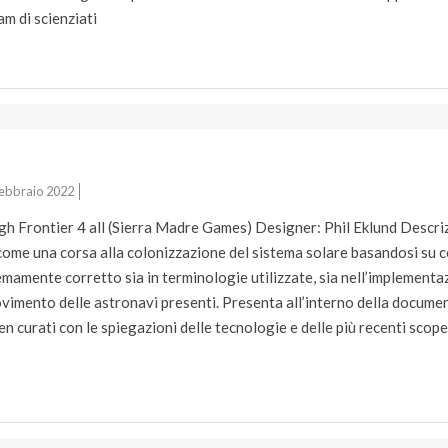
am di scienziati
ebbraio 2022
igh Frontier 4 all (Sierra Madre Games) Designer: Phil Eklund Descr
e come una corsa alla colonizzazione del sistema solare basandosi su c
remamente corretto sia in terminologie utilizzate, sia nell’implementaz
ovimento delle astronavi presenti. Presenta all’interno della docume
 curati con le spiegazioni delle tecnologie e delle più recenti scope