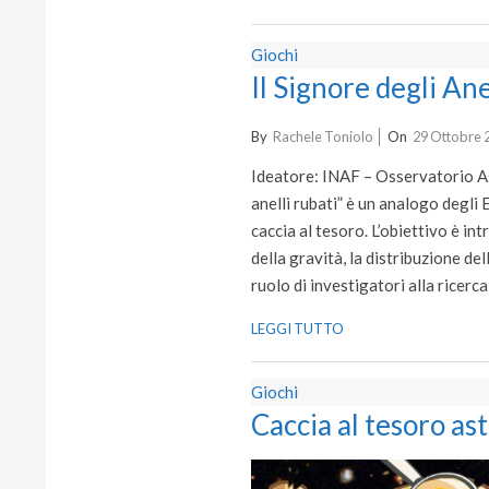
Giochi
Il Signore degli Anel
2020-
By
Rachele Toniolo
On
29 Ottobre 
10-
Ideatore: INAF – Osservatorio Ast
29
anelli rubati” è un analogo degli 
caccia al tesoro. L’obiettivo è int
della gravità, la distribuzione del
ruolo di investigatori alla ricerca
LEGGI TUTTO
Giochi
Caccia al tesoro a