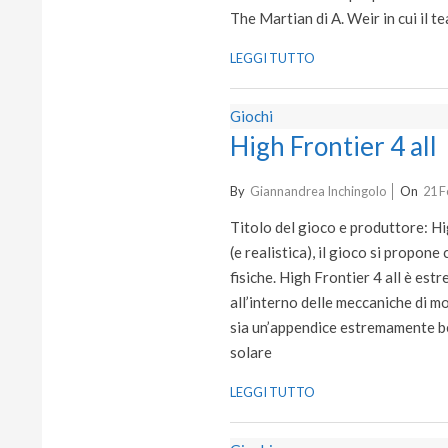
The Martian di A. Weir in cui il te
LEGGI TUTTO
Giochi
High Frontier 4 all
2022-
By
Giannandrea Inchingolo
On
21 F
02-
Titolo del gioco e produttore: H
21
(e realistica), il gioco si propon
fisiche. High Frontier 4 all è est
all’interno delle meccaniche di m
sia un’appendice estremamente ben
solare
LEGGI TUTTO