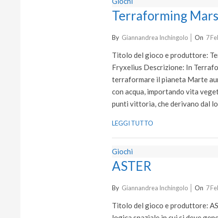
Giochi
Terraforming Mar
2022-
By
Giannandrea Inchingolo
On
7 Fe
02-
Titolo del gioco e produttore: T
07
Fryxelius Descrizione: In Terrafo
terraformare il pianeta Marte au
con acqua, importando vita vegeta
punti vittoria, che derivano dal l
LEGGI TUTTO
Giochi
ASTER
2022-
By
Giannandrea Inchingolo
On
7 Fe
02-
Titolo del gioco e produttore: A
07
logica spaziale in cui si deve ge