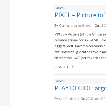
Giochi
PIXEL – Picture (of
2021-
By
Giannandrea Inchingolo
On
18 O
10-
PIXEL – Picture (of) the Universe
18
collaborazione con in GAME Scienc
oggetti dell’Universo cercando di
entusiasti dei giochi da tavolo ma
ricercatrici INAF per favorire l
LEGGI TUTTO
Giochi
PLAY DECIDE: argom
2021-
By
Sara Ricciardi
On
22 Giugno 202
06-