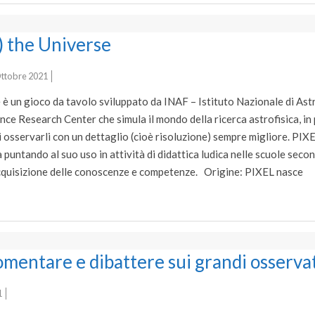
) the Universe
ttobre 2021
 è un gioco da tavolo sviluppato da INAF – Istituto Nazionale di Astro
e Research Center che simula il mondo della ricerca astrofisica, in p
 osservarli con un dettaglio (cioè risoluzione) sempre migliore. PIX
 puntando al suo uso in attività di didattica ludica nelle scuole secon
’acquisizione delle conoscenze e competenze. Origine: PIXEL nasce
entare e dibattere sui grandi osservat
1