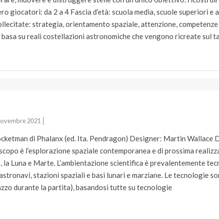
ro giocatori: da 2 a 4 Fascia d’età: scuola media, scuole superiori e 
ollecitate: strategia, orientamento spaziale, attenzione, competenze
 si basa su reali costellazioni astronomiche che vengono ricreate sul t
Novembre 2021
ocketman di Phalanx (ed. Ita. Pendragon) Designer: Martin Wallace 
scopo è l’esplorazione spaziale contemporanea e di prossima realizzazi
re, la Luna e Marte. L’ambientazione scientifica è prevalentemente te
, astronavi, stazioni spaziali e basi lunari e marziane. Le tecnologie s
azzo durante la partita), basandosi tutte su tecnologie