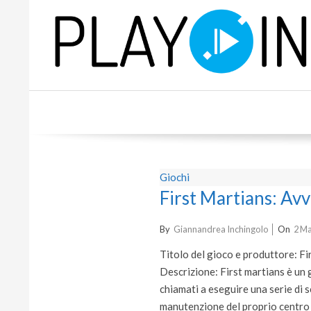
Skip
to
content
P
L
A
Giochi
Y
First Martians: Avv
2022-
By
Giannandrea Inchingolo
On
2 Ma
03-
Titolo del gioco e produttore: F
02
Descrizione: First martians è un g
chiamati a eseguire una serie di 
manutenzione del proprio centro ab